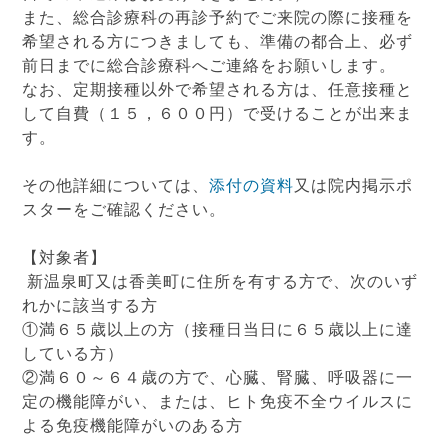
また、総合診療科の再診予約でご来院の際に接種を
希望される方につきましても、準備の都合上、必ず
前日までに総合診療科へご連絡をお願いします。
なお、定期接種以外で希望される方は、任意接種と
して自費（１５，６００円）で受けることが出来ま
す。
その他詳細については、
添付の資料
又は院内掲示ポ
スターをご確認ください。
【対象者】
新温泉町又は香美町に住所を有する方で、次のいず
れかに該当する方
①満６５歳以上の方（接種日当日に６５歳以上に達
している方）
②満６０～６４歳の方で、心臓、腎臓、呼吸器に一
定の機能障がい、または、ヒト免疫不全ウイルスに
よる免疫機能障がいのある方