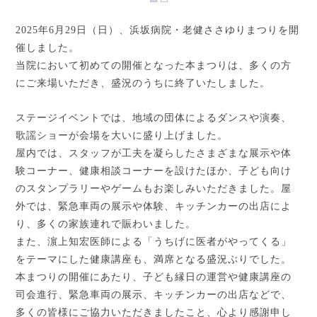
2025
年6月29日（日）、浜坂病院・老健ささゆりまつりを開
催しました。
当院において初めての開催となった本まつりは、多くの方
にご来場いただき、盛況のうちに終了いたしました。
ステージイベントでは、地域の団体によるダンスや演奏、
歌謡ショーが会場を大いに盛り上げました。
屋内では、スタッフが工夫を凝らしたさまざまな展示や体
験コーナー、健康相談コーナーを設けたほか、子ども向け
のスタンプラリーやゲームもお楽しみいただきました。屋
外では、緊急車両の展示や体験、キッチンカーの出店によ
り、多くの家族連れで賑わいました。
また、濵上知宏医師による「うちげに医者がやってくる」
をテーマにした健康講座も、満席となる盛況ぶりでした。
本まつりの開催にあたり、子ども縁日の運営や健康講座の
司会進行、緊急車両の展示、キッチンカーの出店などで、
多くの皆様にご協力いただきましたこと、心より感謝申し