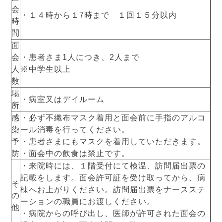
会
・１４時から１7時まで １回１５分以内
時
間
面
会
・患者さま1人につき、2人まで
人
※中学生以上
数
場
・病室又はデイルーム
所
感
・必ず不織布マスク着用と面会前に手指のアルコ
染
ール消毒を行ってください。
予
・患者さまにもマスクを着用していただきます。
防
・面会中の飲食は禁止です。
・来院時には、１階受付にて検温、訪問届出票の
記載をします。面会許可証を受け取ってから、病
そ
棟へお上がりください。訪問届出票をナースステ
の
ーションの職員にお渡しください。
他
・病院からの呼び出し、医師が許可された面会の