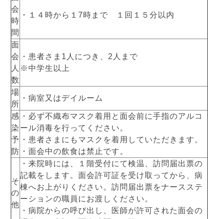
会
・１４時から１7時まで １回１５分以内
時
間
面
会
・患者さま1人につき、2人まで
人
※中学生以上
数
場
・病室又はデイルーム
所
感
・必ず不織布マスク着用と面会前に手指のアルコ
染
ール消毒を行ってください。
予
・患者さまにもマスクを着用していただきます。
防
・面会中の飲食は禁止です。
・来院時には、１階受付にて検温、訪問届出票の
記載をします。面会許可証を受け取ってから、病
そ
棟へお上がりください。訪問届出票をナースステ
の
ーションの職員にお渡しください。
他
・病院からの呼び出し、医師が許可された面会の