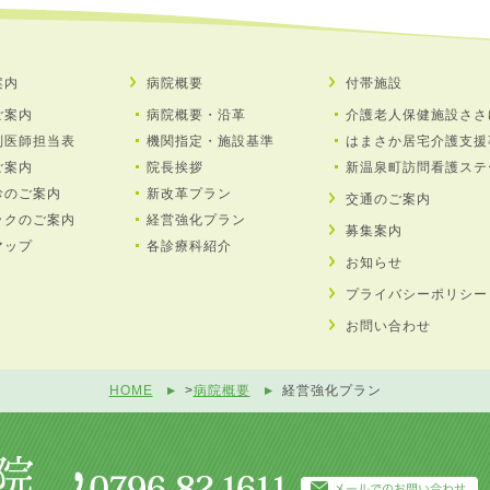
案内
病院概要
付帯施設
ご案内
病院概要・沿革
介護老人保健施設ささ
別医師担当表
機関指定・施設基準
はまさか居宅介護支援
ご案内
院長挨拶
新温泉町訪問看護ステ
診のご案内
新改革プラン
交通のご案内
ックのご案内
経営強化プラン
募集案内
マップ
各診療科紹介
お知らせ
プライバシーポリシー
お問い合わせ
HOME
>
病院概要
経営強化プラン