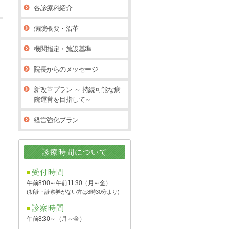
各診療科紹介
病院概要・沿革
機関指定・施設基準
院長からのメッセージ
新改革プラン ～ 持続可能な病
院運営を目指して～
経営強化プラン
診療時間について
受付時間
午前8:00～午前11:30（月～金）
(初診・診察券がない方は8時30分より)
診察時間
午前8:30～（月～金）