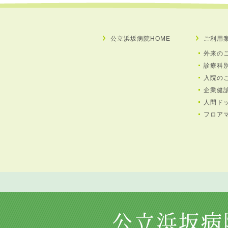
公立浜坂病院HOME
ご利用
外来の
診療科
入院の
企業健
人間ド
フロア