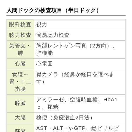
人間ドックの検査項目（半日ドック）
眼科検査
視力
聴力検査
簡易聴力検査
気管支・
胸部レントゲン写真（2方向）、
肺
肺機能
心臓
心電図
食道～
胃カメラ（経鼻か経口を選べま
胃・十二
す）
指腸
アミラーゼ、空腹時血糖、HbA1
膵臓
ｃ、尿糖
大腸
検便（免疫潜血2日法）
AST・ALT・γ-GTP、総ビリルビ
肝臓