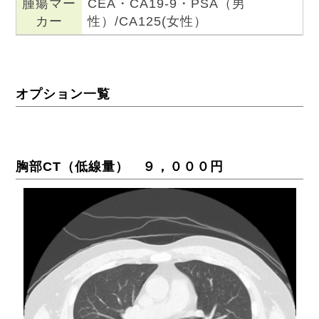
腫瘍マー
CEA・CA19-9・PSA（男
カー
性）/CA125(女性）
オプション一覧
胸部CT（低線量） ９，０００円