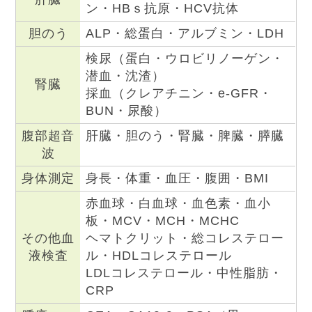
ン・HBｓ抗原・HCV抗体
胆のう
ALP・総蛋白・アルブミン・LDH
検尿（蛋白・ウロビリノーゲン・
潜血・沈渣）
腎臓
採血（クレアチニン・e-GFR・
BUN・尿酸）
腹部超音
肝臓・胆のう・腎臓・脾臓・膵臓
波
身体測定
身長・体重・血圧・腹囲・BMI
赤血球・白血球・血色素・血小
板・MCV・MCH・MCHC
その他血
ヘマトクリット・総コレステロー
液検査
ル・HDLコレステロール
LDLコレステロール・中性脂肪・
CRP