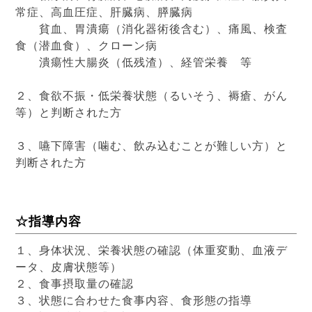
常症、高血圧症、肝臓病、膵臓病
貧血、胃潰瘍（消化器術後含む）、痛風、検査
食（潜血食）、クローン病
潰瘍性大腸炎（低残渣）、経管栄養 等
２、食欲不振・低栄養状態（るいそう、褥瘡、がん
等）と判断された方
３、嚥下障害（噛む、飲み込むことが難しい方）と
判断された方
☆指導内容
１、身体状況、栄養状態の確認（体重変動、血液デ
ータ、皮膚状態等）
２、食事摂取量の確認
３、状態に合わせた食事内容、食形態の指導