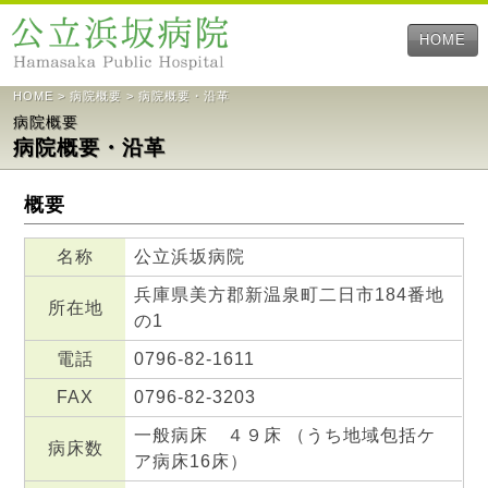
HOME
HOME
>
病院概要
> 病院概要・沿革
病院概要
病院概要・沿革
概要
名称
公立浜坂病院
兵庫県美方郡新温泉町二日市184番地
所在地
の1
電話
0796-82-1611
FAX
0796-82-3203
一般病床 ４９床 （うち地域包括ケ
病床数
ア病床16床）