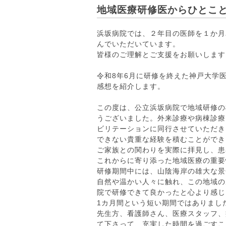
地域医療研修医からひとこと
浜坂病院では、２年目の医師を１か月
んでいただいています。
皆様のご理解とご支援をお願いします
令和8年6月に研修を終えた神戸大学
感想を紹介します。
この度は、公立浜坂病院で地域研修の
うございました。外来診療や病棟診療
ビリテーションに同行させていただき
できない貴重な経験を積むことができ
ご家族との関わりを実際に拝見し、患
これからに寄り添った地域医療の重要
研修期間中には、山陰海岸の雄大な景
自然や温かい人々に触れ、この地域の
院で研修できて良かったと心より感じ
1カ月間という短い期間ではありまし
先生方、看護師さん、医療スタッフ、
て下さって、充実した時間を過ごすこ