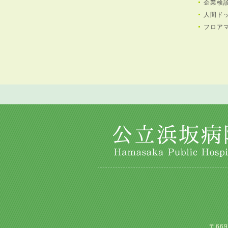
企業検
人間ド
フロア
〒669