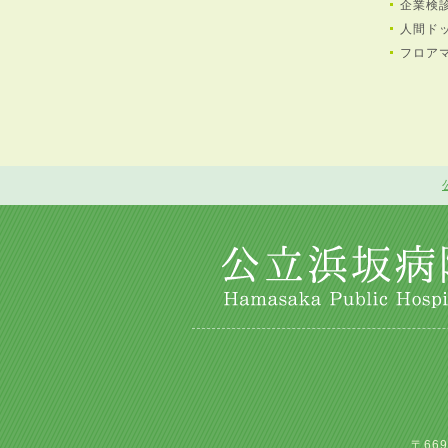
企業検
人間ド
フロア
〒669