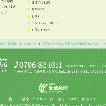
診のご案内
交通のご案内
ックのご案内
募集案内
マップ
お知らせ
プライバシーポリシー
お問い合わせ
公立浜坂病院
お知らせ
令和６年度第１回医療安全研修会について
受付時間AM8:00～PM7:30（
〒669-6731 兵庫県美方郡新温泉町二日市184-1 TEL 0796-82-161
-6792 兵庫県美方郡新温泉町浜坂2673-1 TEL.0796-82-3111 FAX.0796-82