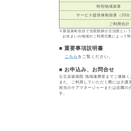
特別地域加算
サービス提供体制加算（20分
ご利用合計
※新温泉町在住で当院医師が主治医とい
お住まいの地域やご利用日数によって料
■ 重要事項説明書
こちら
をご覧ください。
■ お申込み、お問合せ
公立浜坂病院 地域連携室までご連絡く
また、ご利用していただく際には介護
担当のケアマネージャーまたは近隣の
す。