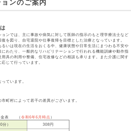
ションのご案内
とは
ションでは、主に事故や病気に対して医師の指示のもと理学療法士など
回復を図り、自宅退院や仕事復帰を目標とした治療となっています。
るいは現在の生活をおくる中、健康状態や日常生活にまつわる不安や
岐にわたり、一般的なリハビリテーションで行われる機能訓練や動作指
祉用具の利用や整備、住宅改修などの相談も承ります。また介護に関す
に応じて行っています。
なっています。
の市町村によって若干の差異がございます。
料金表 （
令和6年6月時点
）
0分）
308円