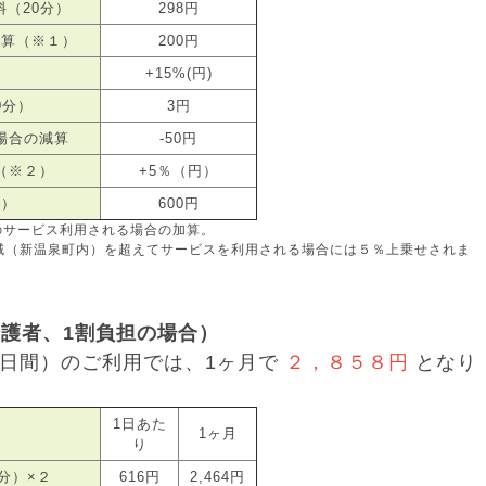
（20分）
298円
加算（※１）
200円
+15%(円)
0分）
3円
場合の減算
-50円
（※２）
+5％（円）
３）
600円
上のサービス利用される場合の加算。
域（新温泉町内）を超えてサービスを利用される場合には５％上乗せされま
護者、1割負担の場合）
4日間）のご利用では、1ヶ月で
２，８５８円
となり
1日あた
1ヶ月
り
分）×２
616円
2,464円