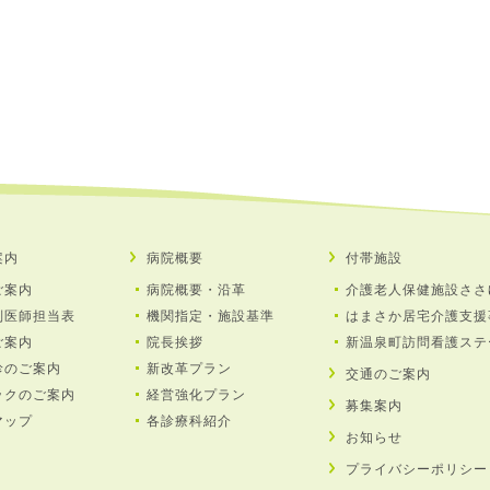
案内
病院概要
付帯施設
ご案内
病院概要・沿革
介護老人保健施設ささ
別医師担当表
機関指定・施設基準
はまさか居宅介護支援
ご案内
院長挨拶
新温泉町訪問看護ステ
診のご案内
新改革プラン
交通のご案内
ックのご案内
経営強化プラン
募集案内
マップ
各診療科紹介
お知らせ
プライバシーポリシー